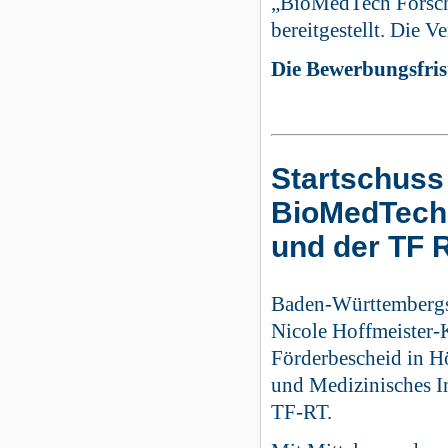
„BioMedTech Forsch
bereitgestellt. Die 
Die Bewerbungsfris
Startschuss
BioMedTech
und der TF 
Baden-Württembergs 
Nicole Hoffmeister-
Förderbescheid in H
und Medizinisches I
TF-RT.