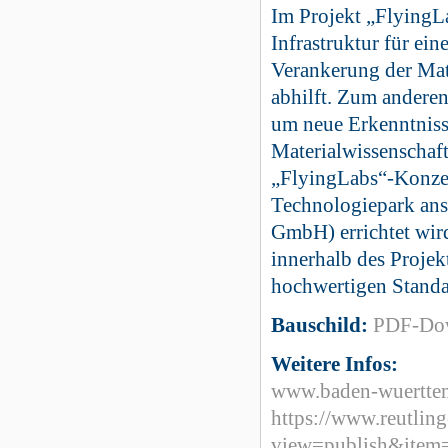
Im Projekt „FlyingL
Infrastruktur für e
Verankerung der Mat
abhilft. Zum anderen
um neue Erkenntniss
Materialwissenschaf
„FlyingLabs“-Konzep
Technologiepark an
GmbH) errichtet wir
innerhalb des Projek
hochwertigen Standa
Bauschild:
PDF-Do
Weitere Infos:
www.baden-wuertte
https://www.reutlin
view=publish&item=