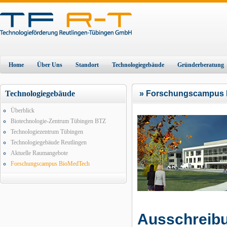
Home
Über Uns
Standort
Technologiegebäude
Gründerberatung
Technologiegebäude
» Forschungscampus
Überblick
Biotechnologie-Zentrum Tübingen BTZ
Technologiezentrum Tübingen
Technologiegebäude Reutlingen
Aktuelle Raumangebote
Forschungscampus BioMedTech
Ausschreib