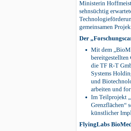
Ministerin Hoffmeist
sehnsüchtig erwarte
Technologieförderun
gemeinsamen Projekt
Der „Forschungscam
Mit dem „BioMe
bereitgestellte
die TF R-T GmbH
Systems Holding
und Biotechnol
arbeiten und fo
Im Teilprojekt
Grenzflächen“ s
künstlicher Imp
FlyingLabs BioMe