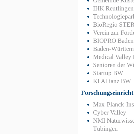
Gemeinde Kust
IHK Reutlingen
Technologiepa
BioRegio STE
Verein zur Förd
BIOPRO Baden
Baden-Württemb
Medical Valley 
Senioren der Wi
Startup BW
KI Allianz BW
Forschungseinrich
Max-Planck-Ins
Cyber Valley
NMI Naturwissen
Tübingen