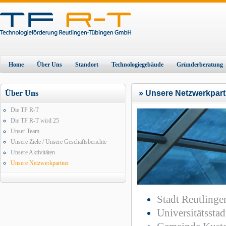
Home
Über Uns
Standort
Technologiegebäude
Gründerberatung
Über Uns
» Unsere Netzwerkpart
Die TF R-T
Die TF R-T wird 25
Unser Team
Unsere Ziele / Unsere Geschäftsberichte
Unsere Aktivitäten
Unsere Netzwerkpartner
Stadt Reutlinge
Universitätssta