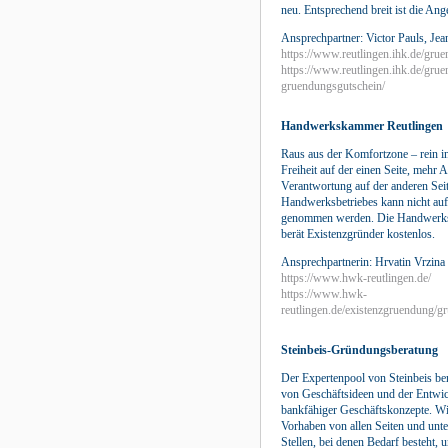
neu. Entsprechend breit ist die Ang
Ansprechpartner: Victor Pauls, Jea
https://www.reutlingen.ihk.de/gru
https://www.reutlingen.ihk.de/grue
gruendungsgutschein/
Handwerkskammer Reutlingen
Raus aus der Komfortzone – rein i
Freiheit auf der einen Seite, mehr 
Verantwortung auf der anderen Sei
Handwerksbetriebes kann nicht auf 
genommen werden. Die Handwerk
berät Existenzgründer kostenlos.
Ansprechpartnerin: Hrvatin Vrzina
https://www.hwk-reutlingen.de/
https://www.hwk-
reutlingen.de/existenzgruendung/g
Steinbeis-Gründungsberatung
Der Expertenpool von Steinbeis ber
von Geschäftsideen und der Entwi
bankfähiger Geschäftskonzepte. Wir
Vorhaben von allen Seiten und unte
Stellen, bei denen Bedarf besteht, 