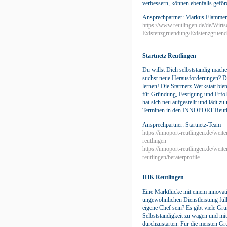
verbessern, können ebenfalls geför
Ansprechpartner: Markus Flammer
https://www.reutlingen.de/de/Wirts
Existenzgruendung/Existenzgruen
Startnetz Reutlingen
Du willst Dich selbstständig mache
suchst neue Herausforderungen? 
lernen! Die Startnetz-Werkstatt bie
für Gründung, Festigung und Erfol
hat sich neu aufgestellt und lädt z
Terminen in den INNOPORT Reutli
Ansprechpartner: Startnetz-Team
https://innoport-reutlingen.de/weite
reutlingen
https://innoport-reutlingen.de/weite
reutlingen/beraterprofile
IHK Reutlingen
Eine Marktlücke mit einem innovat
ungewöhnlichen Dienstleistung fül
eigene Chef sein? Es gibt viele Grün
Selbstständigkeit zu wagen und mit
durchzustarten. Für die meisten Grü