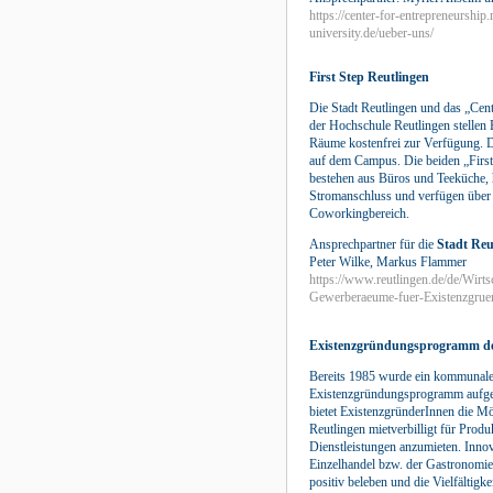
https://center-for-entrepreneurship.
university.de/ueber-uns/
First Step Reutlingen
Die Stadt Reutlingen und das „Cent
der Hochschule Reutlingen stellen 
Räume kostenfrei zur Verfügung. D
auf dem Campus. Die beiden „First
bestehen aus Büros und Teeküche,
Stromanschluss und verfügen über
Coworkingbereich.
Ansprechpartner für die
Stadt Reu
Peter Wilke, Markus Flammer
https://www.reutlingen.de/de/Wirt
Gewerberaeume-fuer-Existenzgrue
Existenzgründungsprogramm de
Bereits 1985 wurde ein kommunal
Existenzgründungsprogramm aufg
bietet ExistenzgründerInnen die Mö
Reutlingen mietverbilligt für Produ
Dienstleistungen anzumieten. Inno
Einzelhandel bzw. der Gastronomie,
positiv beleben und die Vielfältigk